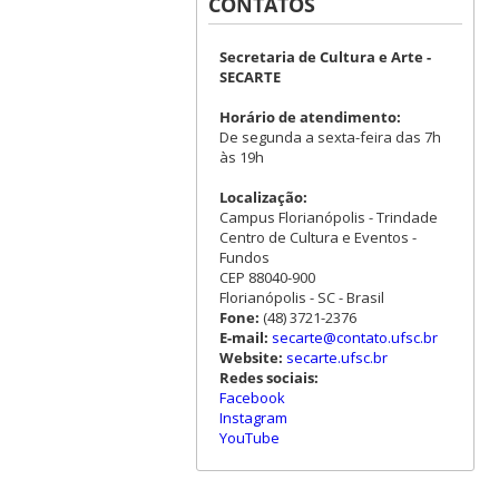
CONTATOS
Secretaria de Cultura e Arte -
SECARTE
Horário de atendimento:
De segunda a sexta-feira das 7h
às 19h
Localização:
Campus Florianópolis - Trindade
Centro de Cultura e Eventos -
Fundos
CEP 88040-900
Florianópolis - SC - Brasil
Fone:
(48) 3721-2376
E-mail:
secarte@contato.ufsc.br
Website:
secarte.ufsc.br
Redes sociais:
Facebook
Instagram
YouTube