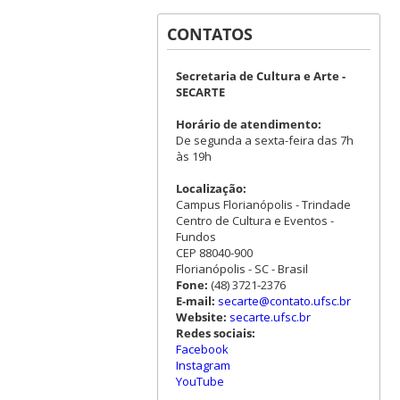
CONTATOS
Secretaria de Cultura e Arte -
SECARTE
Horário de atendimento:
De segunda a sexta-feira das 7h
às 19h
Localização:
Campus Florianópolis - Trindade
Centro de Cultura e Eventos -
Fundos
CEP 88040-900
Florianópolis - SC - Brasil
Fone:
(48) 3721-2376
E-mail:
secarte@contato.ufsc.br
Website:
secarte.ufsc.br
Redes sociais:
Facebook
Instagram
YouTube