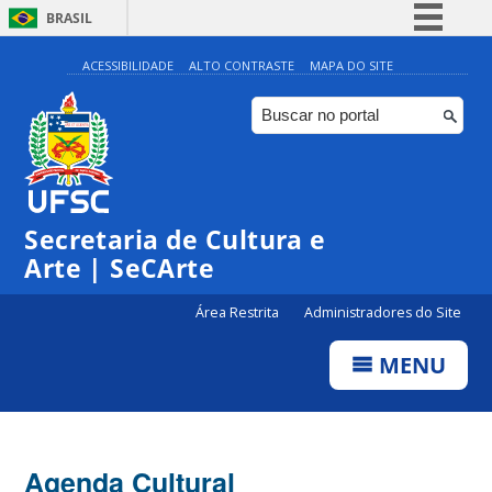
BRASIL
Simplifique!
ACESSIBILIDADE
ALTO CONTRASTE
MAPA DO SITE
Comunica BR
Participe
Acesso à informação
Legislação
Secretaria de Cultura e
Canais
Arte | SeCArte
Área Restrita
Administradores do Site
MENU
Agenda Cultural