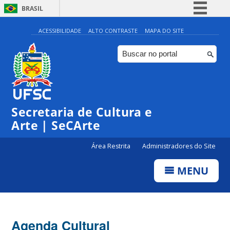
BRASIL
Simplifique!
ACESSIBILIDADE
ALTO CONTRASTE
MAPA DO SITE
Comunica BR
Participe
Acesso à informação
0:00
Legislação
Secretaria de Cultura e
1:00
Canais
Arte | SeCArte
2:00
Área Restrita
Administradores do Site
MENU
3:00
4:00
Agenda Cultural