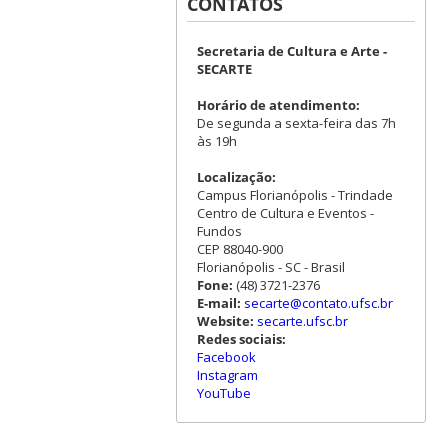
CONTATOS
Secretaria de Cultura e Arte -
SECARTE
Horário de atendimento:
De segunda a sexta-feira das 7h
às 19h
Localização:
Campus Florianópolis - Trindade
Centro de Cultura e Eventos -
Fundos
CEP 88040-900
Florianópolis - SC - Brasil
Fone:
(48) 3721-2376
E-mail:
secarte@contato.ufsc.br
Website:
secarte.ufsc.br
Redes sociais:
Facebook
Instagram
YouTube