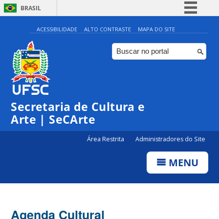
BRASIL
Simplifique!
ACESSIBILIDADE
ALTO CONTRASTE
MAPA DO SITE
Comunica BR
Participe
Acesso à informação
Legislação
Secretaria de Cultura e
Canais
Arte | SeCArte
Área Restrita
Administradores do Site
MENU
Agenda Cultural