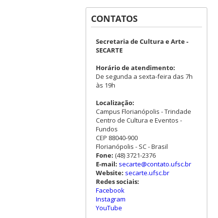
CONTATOS
Secretaria de Cultura e Arte -
SECARTE
Horário de atendimento:
De segunda a sexta-feira das 7h
às 19h
Localização:
Campus Florianópolis - Trindade
Centro de Cultura e Eventos -
Fundos
CEP 88040-900
Florianópolis - SC - Brasil
Fone:
(48) 3721-2376
E-mail:
secarte@contato.ufsc.br
Website:
secarte.ufsc.br
Redes sociais:
Facebook
Instagram
YouTube