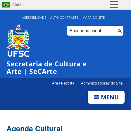
BRASIL
Simplifique!
ACESSIBILIDADE
ALTO CONTRASTE
MAPA DO SITE
Comunica BR
Participe
Acesso à informação
0:00
Legislação
Secretaria de Cultura e
1:00
Canais
Arte | SeCArte
2:00
Área Restrita
Administradores do Site
MENU
3:00
4:00
Agenda Cultural