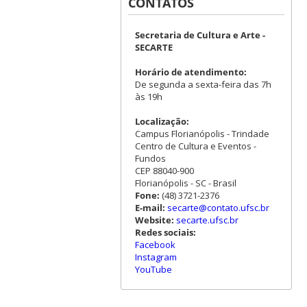
CONTATOS
Secretaria de Cultura e Arte -
SECARTE
Horário de atendimento:
De segunda a sexta-feira das 7h
às 19h
Localização:
Campus Florianópolis - Trindade
Centro de Cultura e Eventos -
Fundos
CEP 88040-900
Florianópolis - SC - Brasil
Fone:
(48) 3721-2376
E-mail:
secarte@contato.ufsc.br
Website:
secarte.ufsc.br
Redes sociais:
Facebook
Instagram
YouTube