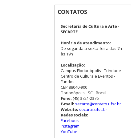
CONTATOS
Secretaria de Cultura e Arte -
SECARTE
Horário de atendimento:
De segunda a sexta-feira das 7h
às 19h
Localização:
Campus Florianópolis - Trindade
Centro de Cultura e Eventos -
Fundos
CEP 88040-900
Florianópolis - SC - Brasil
Fone:
(48) 3721-2376
E-mail:
secarte@contato.ufsc.br
Website:
secarte.ufsc.br
Redes sociais:
Facebook
Instagram
YouTube