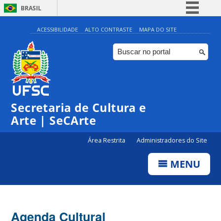
BRASIL
Simplifique!
ACESSIBILIDADE
ALTO CONTRASTE
MAPA DO SITE
Comunica BR
Participe
Acesso à informação
Legislação
Secretaria de Cultura e
Canais
Arte | SeCArte
Área Restrita
Administradores do Site
MENU
Agenda Cultural