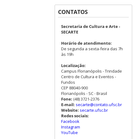
CONTATOS
Secretaria de Cultura e Arte -
SECARTE
Horário de atendimento:
De segunda a sexta-feira das 7h
às 19h
Localização:
Campus Florianópolis - Trindade
Centro de Cultura e Eventos -
Fundos
CEP 88040-900
Florianópolis - SC - Brasil
Fone:
(48) 3721-2376
E-mail:
secarte@contato.ufsc.br
Website:
secarte.ufsc.br
Redes sociais:
Facebook
Instagram
YouTube