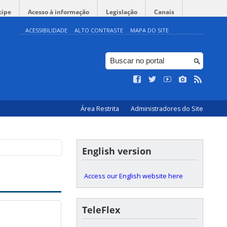
cipe
Acesso à informação
Legislação
Canais
ACESSIBILIDADE
ALTO CONTRASTE
MAPA DO SITE
Área Restrita
Administradores do Site
English version
Access our English website here
TeleFlex