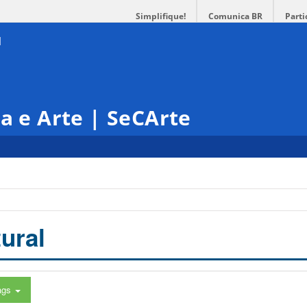
Simplifique!
Comunica BR
Parti
ra e Arte | SeCArte
ural
ags