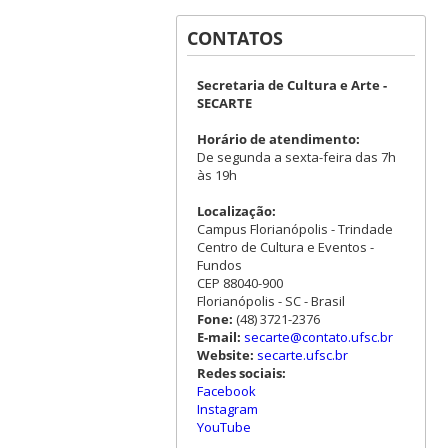
CONTATOS
Secretaria de Cultura e Arte -
SECARTE
Horário de atendimento:
De segunda a sexta-feira das 7h
às 19h
Localização:
Campus Florianópolis - Trindade
Centro de Cultura e Eventos -
Fundos
CEP 88040-900
Florianópolis - SC - Brasil
Fone:
(48) 3721-2376
E-mail:
secarte@contato.ufsc.br
Website:
secarte.ufsc.br
Redes sociais:
Facebook
Instagram
YouTube