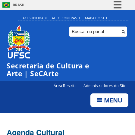
BRASIL
Simplifique!
ACESSIBILIDADE
ALTO CONTRASTE
MAPA DO SITE
Comunica BR
Participe
Acesso à informação
Legislação
Secretaria de Cultura e
Canais
Arte | SeCArte
Área Restrita
Administradores do Site
MENU
Agenda Cultural