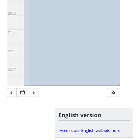
20:00
21:00
22:00
23:00
◢
◢
English version
Access our English website here