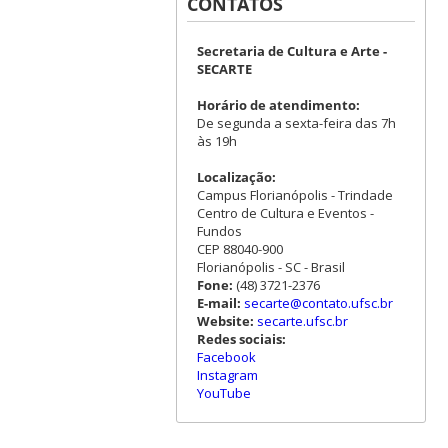
CONTATOS
Secretaria de Cultura e Arte -
SECARTE
Horário de atendimento:
De segunda a sexta-feira das 7h
às 19h
Localização:
Campus Florianópolis - Trindade
Centro de Cultura e Eventos -
Fundos
CEP 88040-900
Florianópolis - SC - Brasil
Fone:
(48) 3721-2376
E-mail:
secarte@contato.ufsc.br
Website:
secarte.ufsc.br
Redes sociais:
Facebook
Instagram
YouTube