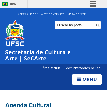
BRASIL
Simplifique!
ACESSIBILIDADE
ALTO CONTRASTE
MAPA DO SITE
Comunica BR
Participe
Acesso à informação
0:00
Legislação
Secretaria de Cultura e
1:00
Canais
Arte | SeCArte
2:00
Área Restrita
Administradores do Site
MENU
3:00
4:00
Agenda Cultural