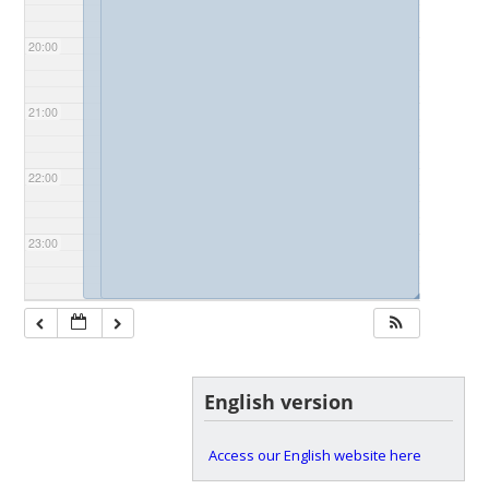
20:00
21:00
22:00
23:00
◢
◢
English version
Access our English website here