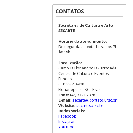
CONTATOS
Secretaria de Cultura e Arte -
SECARTE
Horário de atendimento:
De segunda a sexta-feira das 7h
às 19h
Localização:
Campus Florianópolis - Trindade
Centro de Cultura e Eventos -
Fundos
CEP 88040-900
Florianópolis - SC - Brasil
Fone:
(48) 3721-2376
E-mail:
secarte@contato.ufsc.br
Website:
secarte.ufsc.br
Redes sociais:
Facebook
Instagram
YouTube