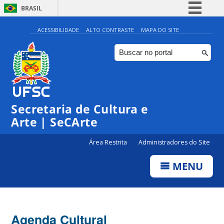
BRASIL
Simplifique!
ACESSIBILIDADE
ALTO CONTRASTE
MAPA DO SITE
Comunica BR
Participe
Acesso à informação
Legislação
Secretaria de Cultura e
Canais
Arte | SeCArte
Área Restrita
Administradores do Site
MENU
Agenda Cultural