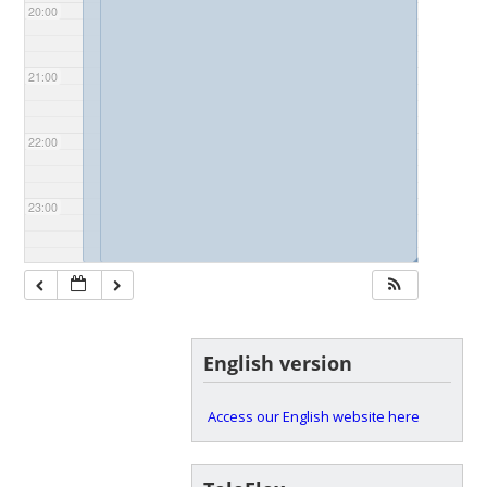
20:00
21:00
22:00
23:00
◢
◢
English version
Access our English website here