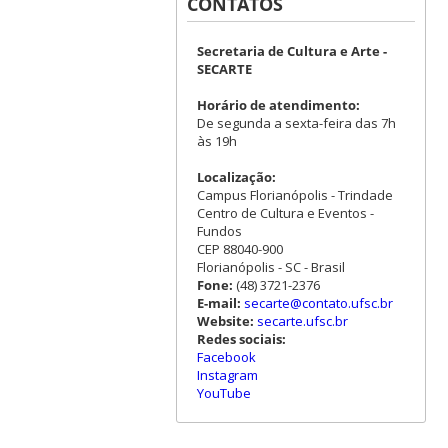
CONTATOS
Secretaria de Cultura e Arte -
SECARTE
Horário de atendimento:
De segunda a sexta-feira das 7h
às 19h
Localização:
Campus Florianópolis - Trindade
Centro de Cultura e Eventos -
Fundos
CEP 88040-900
Florianópolis - SC - Brasil
Fone:
(48) 3721-2376
E-mail:
secarte@contato.ufsc.br
Website:
secarte.ufsc.br
Redes sociais:
Facebook
Instagram
YouTube