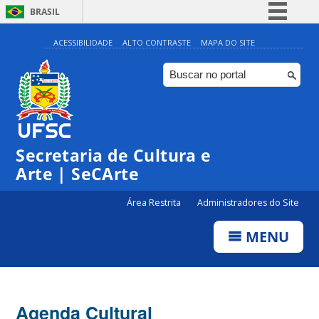
BRASIL
Simplifique!
ACESSIBILIDADE
ALTO CONTRASTE
MAPA DO SITE
Comunica BR
Participe
◤
◤
Acesso à informação
0:00
Inscrições | Projeto 12:30
Inscrições | Práticas Corporais
@Antiga Associação
dos Servidores/Volantes
Legislação
Secretaria de Cultura e
1:00
Canais
Arte | SeCArte
2:00
Área Restrita
Administradores do Site
MENU
3:00
4:00
Agenda Cultural