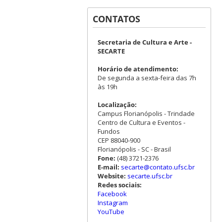
CONTATOS
Secretaria de Cultura e Arte -
SECARTE
Horário de atendimento:
De segunda a sexta-feira das 7h
às 19h
Localização:
Campus Florianópolis - Trindade
Centro de Cultura e Eventos -
Fundos
CEP 88040-900
Florianópolis - SC - Brasil
Fone:
(48) 3721-2376
E-mail:
secarte@contato.ufsc.br
Website:
secarte.ufsc.br
Redes sociais:
Facebook
Instagram
YouTube