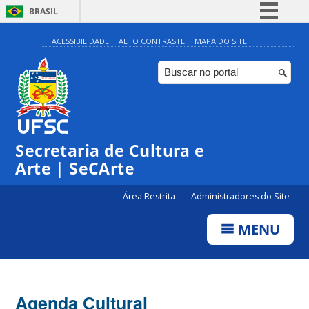
BRASIL
Simplifique!
ACESSIBILIDADE
ALTO CONTRASTE
MAPA DO SITE
Comunica BR
Participe
Acesso à informação
Legislação
Secretaria de Cultura e
Canais
Arte | SeCArte
Área Restrita
Administradores do Site
MENU
Agenda Cultural