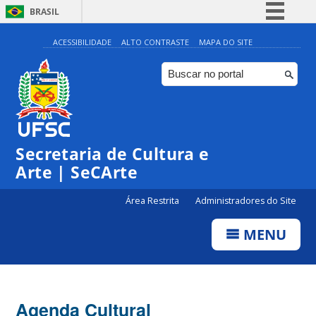
BRASIL
Simplifique!
ACESSIBILIDADE
ALTO CONTRASTE
MAPA DO SITE
Comunica BR
Participe
Acesso à informação
Legislação
Secretaria de Cultura e
Canais
Arte | SeCArte
Área Restrita
Administradores do Site
MENU
Agenda Cultural