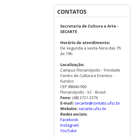
CONTATOS
Secretaria de Cultura e Arte -
SECARTE
Horário de atendimento:
De segunda a sexta-feira das 7h
às 19h
Localização:
Campus Florianópolis - Trindade
Centro de Cultura e Eventos -
Fundos
CEP 88040-900
Florianópolis - SC - Brasil
Fone:
(48) 3721-2376
E-mail:
secarte@contato.ufsc.br
Website:
secarte.ufsc.br
Redes sociais:
Facebook
Instagram
YouTube