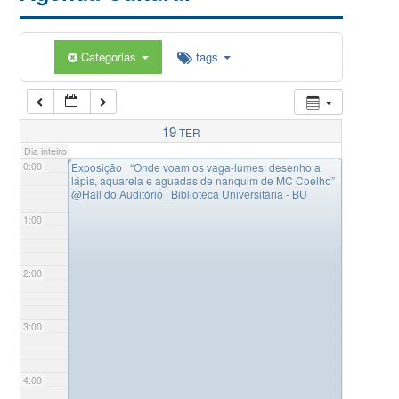
Categorias
tags
19
TER
Dia inteiro
◤
0:00
Exposição | “Onde voam os vaga-lumes: desenho a
lápis, aquarela e aguadas de nanquim de MC Coelho”
@Hall do Auditório | Biblioteca Universitária - BU
1:00
2:00
3:00
4:00