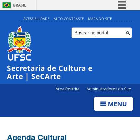
BRASIL
Simplifique!
ACESSIBILIDADE
ALTO CONTRASTE
MAPA DO SITE
Comunica BR
Participe
Acesso à informação
0:00
Legislação
Secretaria de Cultura e
1:00
Canais
Arte | SeCArte
2:00
Área Restrita
Administradores do Site
MENU
3:00
4:00
Agenda Cultural