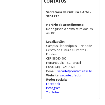
CONTATOS
Secretaria de Cultura e Arte -
SECARTE
Horário de atendimento:
De segunda a sexta-feira das 7h
às 19h
Localização:
Campus Florianópolis - Trindade
Centro de Cultura e Eventos -
Fundos
CEP 88040-900
Florianópolis - SC - Brasil
Fone:
(48) 3721-2376
E-mail:
secarte@contato.ufsc.br
Website:
secarte.ufsc.br
Redes sociais:
Facebook
Instagram
YouTube