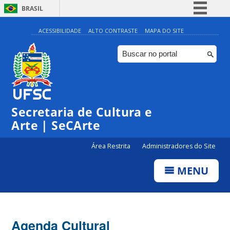
BRASIL
Simplifique!
ACESSIBILIDADE
ALTO CONTRASTE
MAPA DO SITE
Comunica BR
Participe
Acesso à informação
0:00
Legislação
Secretaria de Cultura e
1:00
Canais
Arte | SeCArte
2:00
Área Restrita
Administradores do Site
MENU
3:00
4:00
Agenda Cultural