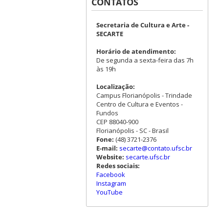
CONTATOS
Secretaria de Cultura e Arte -
SECARTE
Horário de atendimento:
De segunda a sexta-feira das 7h
às 19h
Localização:
Campus Florianópolis - Trindade
Centro de Cultura e Eventos -
Fundos
CEP 88040-900
Florianópolis - SC - Brasil
Fone:
(48) 3721-2376
E-mail:
secarte@contato.ufsc.br
Website:
secarte.ufsc.br
Redes sociais:
Facebook
Instagram
YouTube