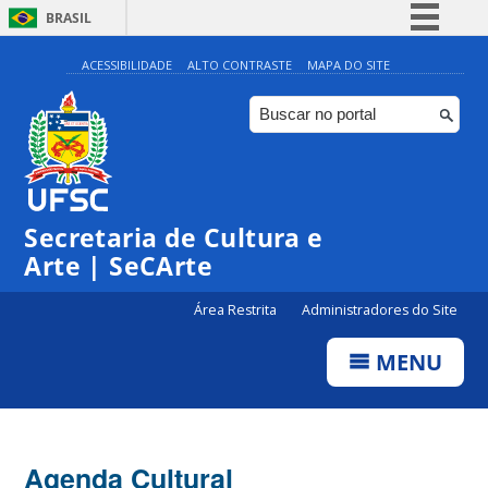
BRASIL
Simplifique!
ACESSIBILIDADE
ALTO CONTRASTE
MAPA DO SITE
Comunica BR
Participe
Acesso à informação
Legislação
Secretaria de Cultura e
Canais
Arte | SeCArte
Área Restrita
Administradores do Site
MENU
Agenda Cultural