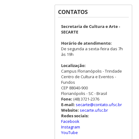
CONTATOS
Secretaria de Cultura e Arte -
SECARTE
Horário de atendimento:
De segunda a sexta-feira das 7h
às 19h
Localização:
Campus Florianópolis - Trindade
Centro de Cultura e Eventos -
Fundos
CEP 88040-900
Florianópolis - SC - Brasil
Fone:
(48) 3721-2376
E-mail:
secarte@contato.ufsc.br
Website:
secarte.ufsc.br
Redes sociais:
Facebook
Instagram
YouTube