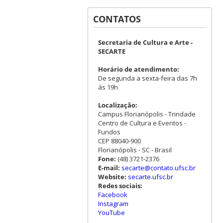
CONTATOS
Secretaria de Cultura e Arte -
SECARTE
Horário de atendimento:
De segunda a sexta-feira das 7h
às 19h
Localização:
Campus Florianópolis - Trindade
Centro de Cultura e Eventos -
Fundos
CEP 88040-900
Florianópolis - SC - Brasil
Fone:
(48) 3721-2376
E-mail:
secarte@contato.ufsc.br
Website:
secarte.ufsc.br
Redes sociais:
Facebook
Instagram
YouTube