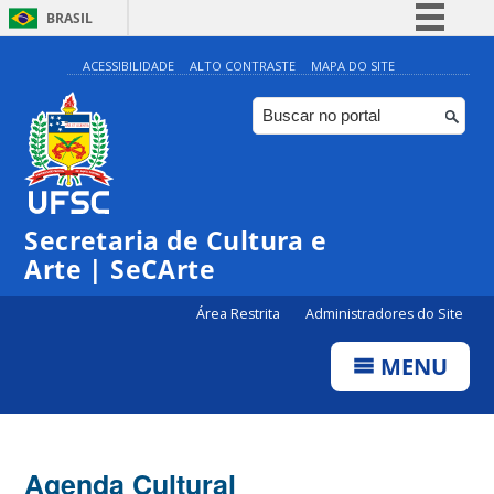
BRASIL
Simplifique!
ACESSIBILIDADE
ALTO CONTRASTE
MAPA DO SITE
Comunica BR
Participe
Acesso à informação
Legislação
Secretaria de Cultura e
Canais
Arte | SeCArte
Área Restrita
Administradores do Site
MENU
Agenda Cultural