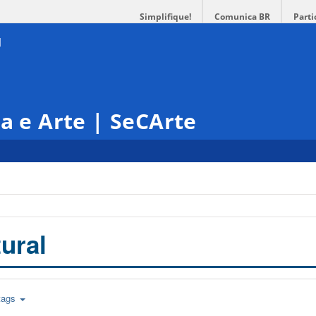
Simplifique!
Comunica BR
Parti
ra e Arte | SeCArte
ural
tags