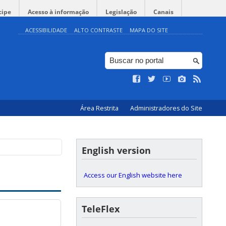
cipe
Acesso à informação
Legislação
Canais
ACESSIBILIDADE
ALTO CONTRASTE
MAPA DO SITE
Área Restrita
Administradores do Site
English version
Access our English website here
TeleFlex