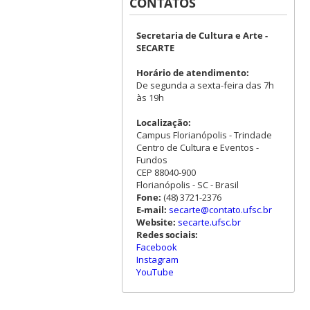
CONTATOS
Secretaria de Cultura e Arte -
SECARTE
Horário de atendimento:
De segunda a sexta-feira das 7h
às 19h
Localização:
Campus Florianópolis - Trindade
Centro de Cultura e Eventos -
Fundos
CEP 88040-900
Florianópolis - SC - Brasil
Fone:
(48) 3721-2376
E-mail:
secarte@contato.ufsc.br
Website:
secarte.ufsc.br
Redes sociais:
Facebook
Instagram
YouTube