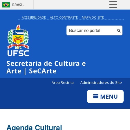
BRASIL
Simplifique!
ACESSIBILIDADE
ALTO CONTRASTE
MAPA DO SITE
Comunica BR
Participe
Acesso à informação
0:00
Legislação
Secretaria de Cultura e
1:00
Canais
Arte | SeCArte
2:00
Área Restrita
Administradores do Site
MENU
3:00
4:00
Agenda Cultural