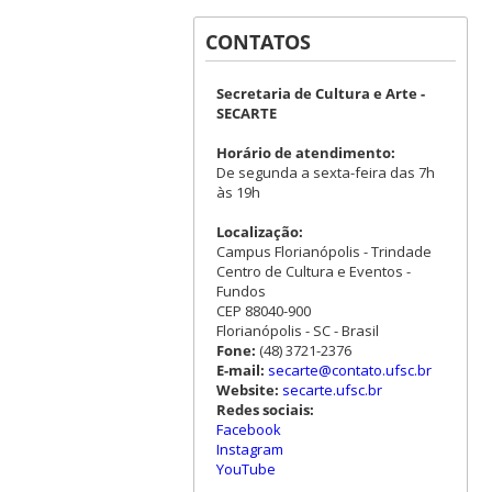
CONTATOS
Secretaria de Cultura e Arte -
SECARTE
Horário de atendimento:
De segunda a sexta-feira das 7h
às 19h
Localização:
Campus Florianópolis - Trindade
Centro de Cultura e Eventos -
Fundos
CEP 88040-900
Florianópolis - SC - Brasil
Fone:
(48) 3721-2376
E-mail:
secarte@contato.ufsc.br
Website:
secarte.ufsc.br
Redes sociais:
Facebook
Instagram
YouTube