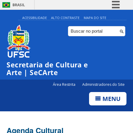
BRASIL
Simplifique!
ACESSIBILIDADE
ALTO CONTRASTE
MAPA DO SITE
Comunica BR
Participe
Acesso à informação
Legislação
Secretaria de Cultura e
Canais
Arte | SeCArte
Área Restrita
Administradores do Site
MENU
Agenda Cultural