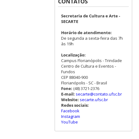
CONTATOS
Secretaria de Cultura e Arte -
SECARTE
Horário de atendimento:
De segunda a sexta-feira das 7h
às 19h
Localização:
Campus Florianópolis - Trindade
Centro de Cultura e Eventos -
Fundos
CEP 88040-900
Florianópolis - SC - Brasil
Fone:
(48) 3721-2376
E-mail:
secarte@contato.ufsc.br
Website:
secarte.ufsc.br
Redes sociais:
Facebook
Instagram
YouTube