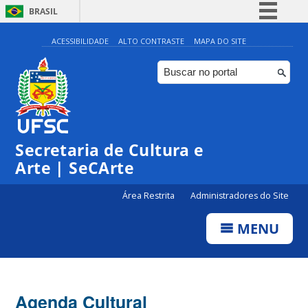
BRASIL
Simplifique!
ACESSIBILIDADE
ALTO CONTRASTE
MAPA DO SITE
Comunica BR
Participe
Acesso à informação
0:00
Legislação
Secretaria de Cultura e
1:00
Canais
Arte | SeCArte
2:00
Área Restrita
Administradores do Site
MENU
3:00
4:00
Agenda Cultural