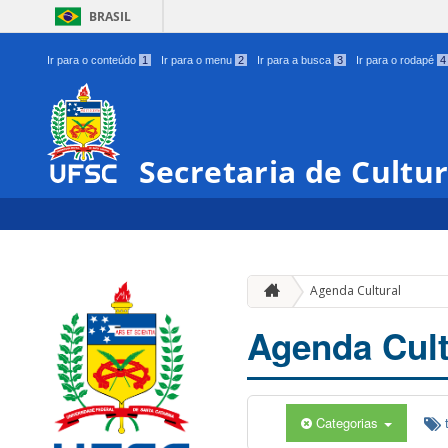
BRASIL
Ir para o conteúdo
1
Ir para o menu
2
Ir para a busca
3
Ir para o rodapé
4
Secretaria de Cultu
Agenda Cultural
Agenda Cult
Categorias