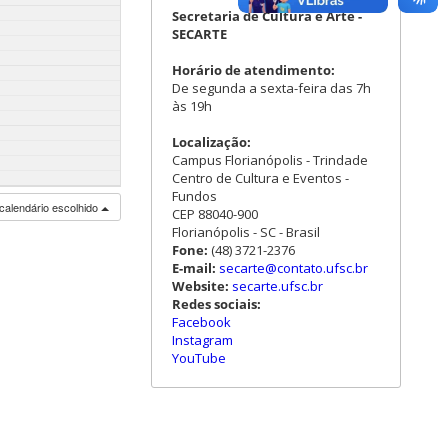
Secretaria de Cultura e Arte -
SECARTE
Horário de atendimento:
De segunda a sexta-feira das 7h
às 19h
Localização:
Campus Florianópolis - Trindade
Centro de Cultura e Eventos -
Fundos
calendário escolhido
CEP 88040-900
Florianópolis - SC - Brasil
Fone:
(48) 3721-2376
E-mail:
secarte@contato.ufsc.br
Website:
secarte.ufsc.br
Redes sociais:
Facebook
Instagram
YouTube