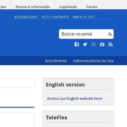
cipe
Acesso à informação
Legislação
Canais
ACESSIBILIDADE
ALTO CONTRASTE
MAPA DO SITE
Área Restrita
Administradores do Site
English version
Access our English website here
TeleFlex