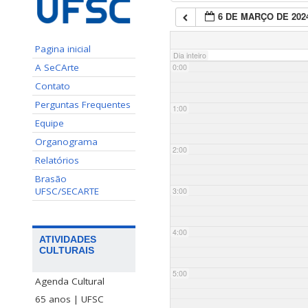
6 DE MARÇO DE 202
Pagina inicial
Dia inteiro
A SeCArte
0:00
Contato
Perguntas Frequentes
1:00
Equipe
Organograma
2:00
Relatórios
Brasão
UFSC/SECARTE
3:00
4:00
ATIVIDADES
CULTURAIS
5:00
Agenda Cultural
65 anos | UFSC