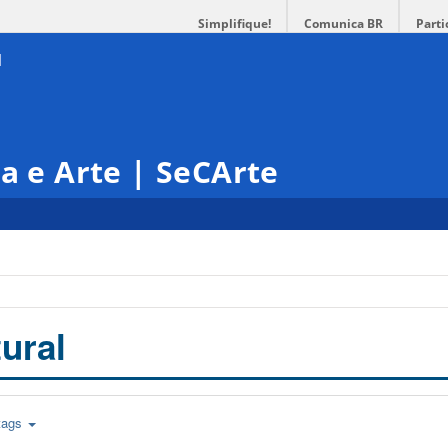
Simplifique!
Comunica BR
Parti
ra e Arte | SeCArte
ural
tags