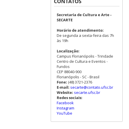
CONTATOS
Secretaria de Cultura e Arte -
SECARTE
Horário de atendimento:
De segunda a sexta-feira das 7h
às 19h
Localização:
Campus Florianópolis - Trindade
Centro de Cultura e Eventos -
Fundos
CEP 88040-900
Florianópolis - SC - Brasil
Fone:
(48) 3721-2376
E-mail:
secarte@contato.ufsc.br
Website:
secarte.ufsc.br
Redes sociais:
Facebook
Instagram
YouTube