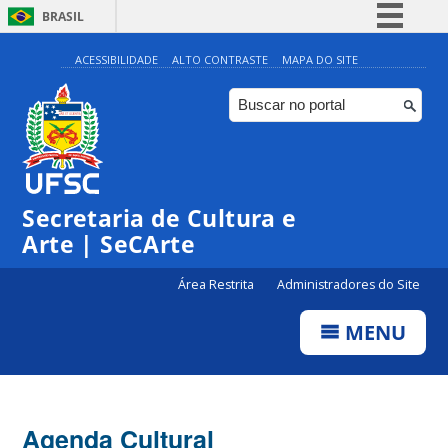
BRASIL
Simplifique!
ACESSIBILIDADE
ALTO CONTRASTE
MAPA DO SITE
Comunica BR
Participe
◤
Acesso à informação
0:00
Inscrições | Projeto 12:30
Legislação
Secretaria de Cultura e
1:00
Canais
Arte | SeCArte
2:00
Área Restrita
Administradores do Site
MENU
3:00
4:00
Agenda Cultural