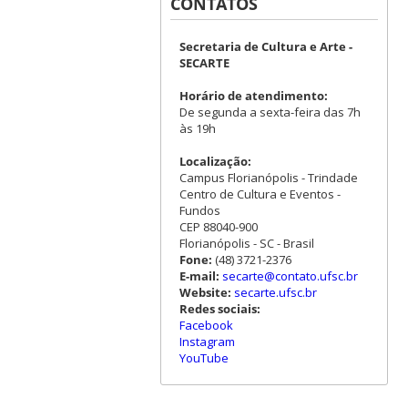
CONTATOS
Secretaria de Cultura e Arte -
SECARTE
Horário de atendimento:
De segunda a sexta-feira das 7h
às 19h
Localização:
Campus Florianópolis - Trindade
Centro de Cultura e Eventos -
Fundos
CEP 88040-900
Florianópolis - SC - Brasil
Fone:
(48) 3721-2376
E-mail:
secarte@contato.ufsc.br
Website:
secarte.ufsc.br
Redes sociais:
Facebook
Instagram
YouTube