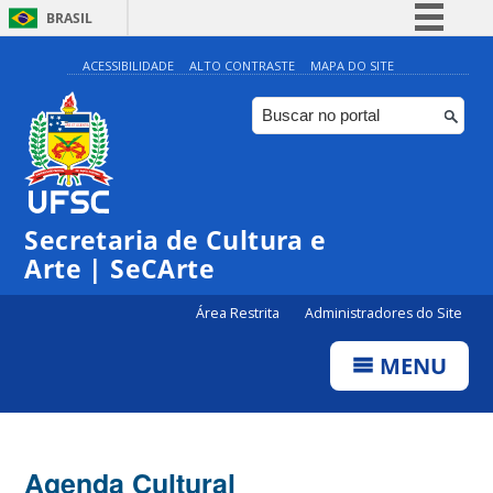
BRASIL
Simplifique!
ACESSIBILIDADE
ALTO CONTRASTE
MAPA DO SITE
Comunica BR
Participe
Acesso à informação
0:00
Legislação
Secretaria de Cultura e
1:00
Canais
Arte | SeCArte
2:00
Área Restrita
Administradores do Site
MENU
3:00
4:00
Agenda Cultural