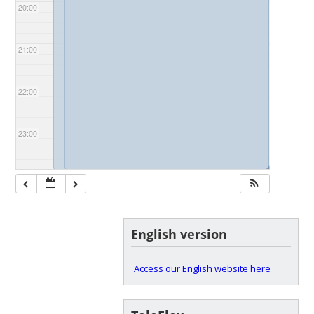
20:00
21:00
22:00
23:00
◢
◢
English version
Access our English website here