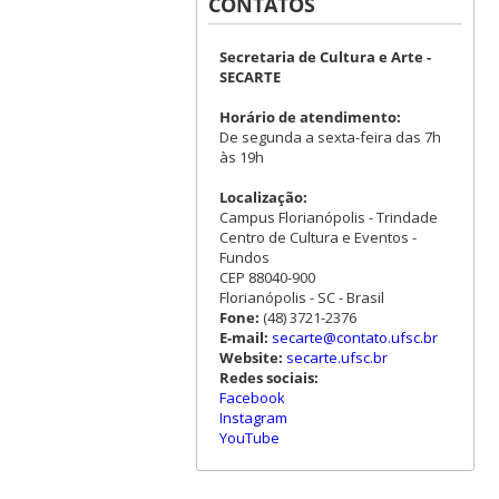
CONTATOS
Secretaria de Cultura e Arte -
SECARTE
Horário de atendimento:
De segunda a sexta-feira das 7h
às 19h
Localização:
Campus Florianópolis - Trindade
Centro de Cultura e Eventos -
Fundos
CEP 88040-900
Florianópolis - SC - Brasil
Fone:
(48) 3721-2376
E-mail:
secarte@contato.ufsc.br
Website:
secarte.ufsc.br
Redes sociais:
Facebook
Instagram
YouTube