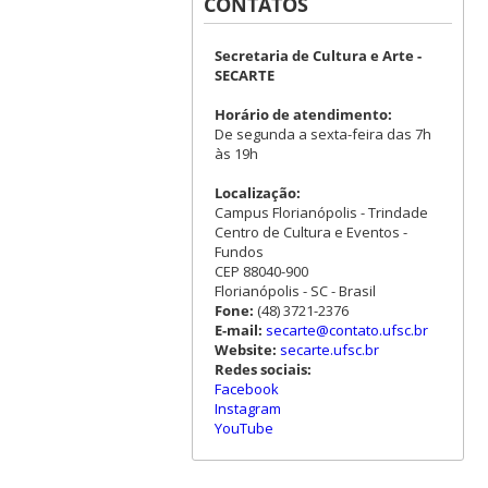
CONTATOS
Secretaria de Cultura e Arte -
SECARTE
Horário de atendimento:
De segunda a sexta-feira das 7h
às 19h
Localização:
Campus Florianópolis - Trindade
Centro de Cultura e Eventos -
Fundos
CEP 88040-900
Florianópolis - SC - Brasil
Fone:
(48) 3721-2376
E-mail:
secarte@contato.ufsc.br
Website:
secarte.ufsc.br
Redes sociais:
Facebook
Instagram
YouTube