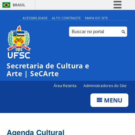
BRASIL
Simplifique!
ACESSIBILIDADE
ALTO CONTRASTE
MAPA DO SITE
Comunica BR
Participe
Acesso à informação
0:00
Legislação
Secretaria de Cultura e
1:00
Canais
Arte | SeCArte
2:00
Área Restrita
Administradores do Site
MENU
3:00
4:00
Agenda Cultural