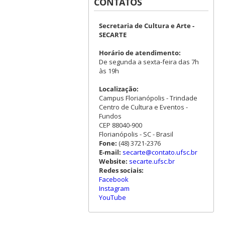
CONTATOS
Secretaria de Cultura e Arte -
SECARTE
Horário de atendimento:
De segunda a sexta-feira das 7h
às 19h
Localização:
Campus Florianópolis - Trindade
Centro de Cultura e Eventos -
Fundos
CEP 88040-900
Florianópolis - SC - Brasil
Fone:
(48) 3721-2376
E-mail:
secarte@contato.ufsc.br
Website:
secarte.ufsc.br
Redes sociais:
Facebook
Instagram
YouTube