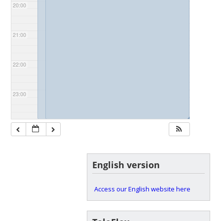
20:00
21:00
22:00
23:00
◢
◢
English version
Access our English website here