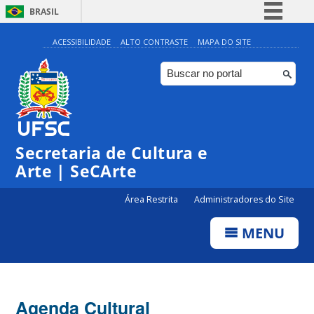
BRASIL
Simplifique!
ACESSIBILIDADE
ALTO CONTRASTE
MAPA DO SITE
Comunica BR
Participe
Acesso à informação
Legislação
Secretaria de Cultura e
Canais
Arte | SeCArte
Área Restrita
Administradores do Site
MENU
Agenda Cultural