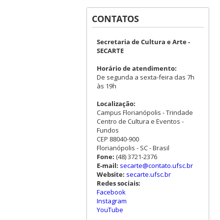
CONTATOS
Secretaria de Cultura e Arte -
SECARTE
Horário de atendimento:
De segunda a sexta-feira das 7h
às 19h
Localização:
Campus Florianópolis - Trindade
Centro de Cultura e Eventos -
Fundos
CEP 88040-900
Florianópolis - SC - Brasil
Fone:
(48) 3721-2376
E-mail:
secarte@contato.ufsc.br
Website:
secarte.ufsc.br
Redes sociais:
Facebook
Instagram
YouTube