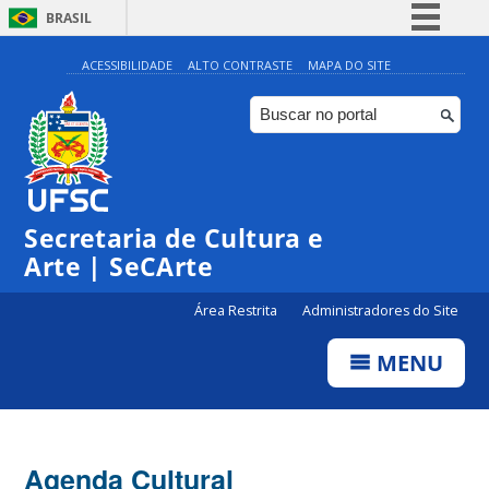
BRASIL
Simplifique!
ACESSIBILIDADE
ALTO CONTRASTE
MAPA DO SITE
Comunica BR
Participe
Acesso à informação
0:00
Legislação
Secretaria de Cultura e
1:00
Canais
Arte | SeCArte
2:00
Área Restrita
Administradores do Site
MENU
3:00
4:00
Agenda Cultural