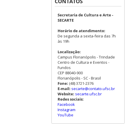
CONTATOS
Secretaria de Cultura e Arte -
SECARTE
Horário de atendimento:
De segunda a sexta-feira das 7h
às 19h
Localização:
Campus Florianópolis - Trindade
Centro de Cultura e Eventos -
Fundos
CEP 88040-900
Florianópolis - SC - Brasil
Fone:
(48) 3721-2376
E-mail:
secarte@contato.ufsc.br
Website:
secarte.ufsc.br
Redes sociais:
Facebook
Instagram
YouTube