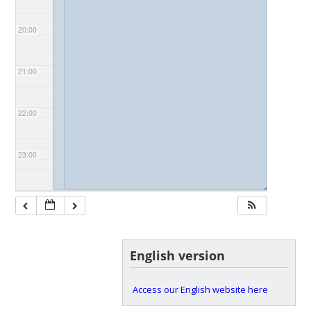
20:00
21:00
22:00
23:00
◢
◢
English version
Access our English website here