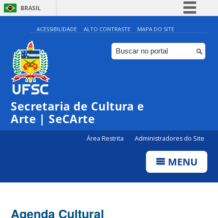
BRASIL
Simplifique!
ACESSIBILIDADE
ALTO CONTRASTE
MAPA DO SITE
Comunica BR
Participe
Acesso à informação
Legislação
Secretaria de Cultura e
Canais
Arte | SeCArte
Área Restrita
Administradores do Site
MENU
Agenda Cultural