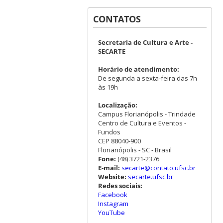
CONTATOS
Secretaria de Cultura e Arte -
SECARTE
Horário de atendimento:
De segunda a sexta-feira das 7h
às 19h
Localização:
Campus Florianópolis - Trindade
Centro de Cultura e Eventos -
Fundos
CEP 88040-900
Florianópolis - SC - Brasil
Fone:
(48) 3721-2376
E-mail:
secarte@contato.ufsc.br
Website:
secarte.ufsc.br
Redes sociais:
Facebook
Instagram
YouTube