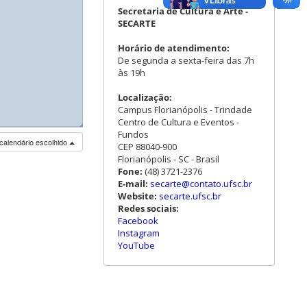
Secretaria de Cultura e Arte -
SECARTE
Horário de atendimento:
De segunda a sexta-feira das 7h
às 19h
Localização:
Campus Florianópolis - Trindade
Centro de Cultura e Eventos -
◢
◢
Fundos
calendário escolhido
CEP 88040-900
Florianópolis - SC - Brasil
Fone:
(48) 3721-2376
E-mail:
secarte@contato.ufsc.br
Website:
secarte.ufsc.br
Redes sociais:
Facebook
Instagram
YouTube