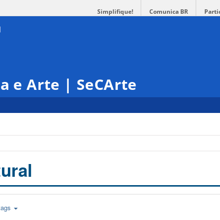
Simplifique!
Comunica BR
Parti
ra e Arte | SeCArte
ural
tags