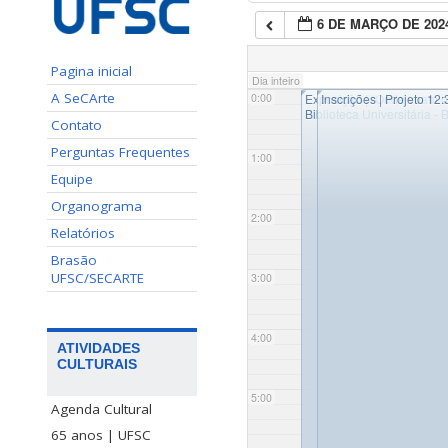
6 DE MARÇO DE 202
Pagina inicial
Dia inteiro
◤
◤
A SeCArte
0:00
Exposição | “Onde voam o
Inscrições | Projeto 12:
Biblioteca Universitária - 
Contato
Perguntas Frequentes
1:00
Equipe
Organograma
2:00
Relatórios
Brasão
UFSC/SECARTE
3:00
4:00
ATIVIDADES
CULTURAIS
5:00
Agenda Cultural
65 anos | UFSC