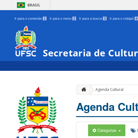
BRASIL
Ir para o conteúdo
1
Ir para o menu
2
Ir para a busca
3
Ir para o rodapé
4
Secretaria de Cultu
Agenda Cultural
Agenda Cult
Categorias