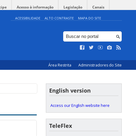
cipe
Acesso à informação
Legislação
Canais
ACESSIBILIDADE
ALTO CONTRASTE
MAPA DO SITE
Área Restrita
Administradores do Site
English version
Access our English website here
TeleFlex