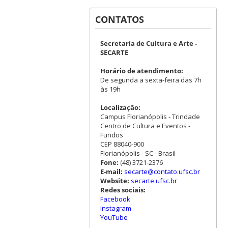
CONTATOS
Secretaria de Cultura e Arte -
SECARTE
Horário de atendimento:
De segunda a sexta-feira das 7h
às 19h
Localização:
Campus Florianópolis - Trindade
Centro de Cultura e Eventos -
Fundos
CEP 88040-900
Florianópolis - SC - Brasil
Fone:
(48) 3721-2376
E-mail:
secarte@contato.ufsc.br
Website:
secarte.ufsc.br
Redes sociais:
Facebook
Instagram
YouTube