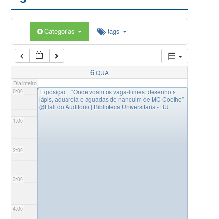
Categorias
tags
6
QUA
Dia inteiro
◤
0:00
Exposição | “Onde voam os vaga-lumes: desenho a
lápis, aquarela e aguadas de nanquim de MC Coelho”
@Hall do Auditório | Biblioteca Universitária - BU
1:00
2:00
3:00
4:00