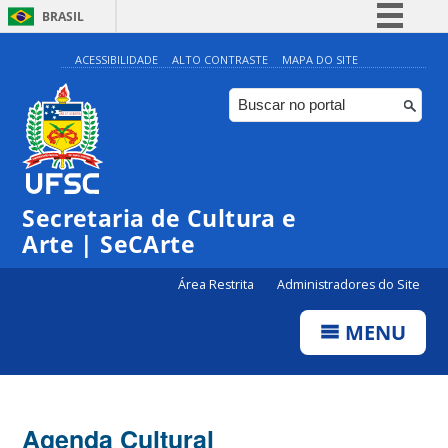
BRASIL
Simplifique!
ACESSIBILIDADE
ALTO CONTRASTE
MAPA DO SITE
Comunica BR
Participe
Acesso à informação
Legislação
Secretaria de Cultura e
Canais
Arte | SeCArte
Área Restrita
Administradores do Site
MENU
Agenda Cultural