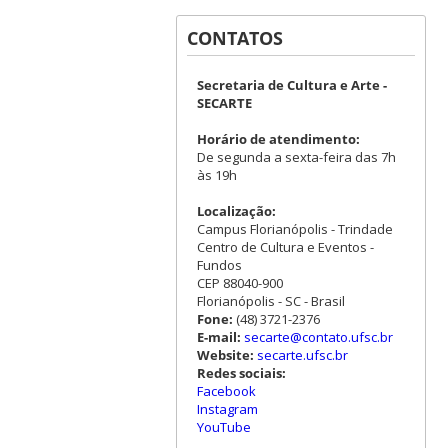
CONTATOS
Secretaria de Cultura e Arte -
SECARTE
Horário de atendimento:
De segunda a sexta-feira das 7h
às 19h
Localização:
Campus Florianópolis - Trindade
Centro de Cultura e Eventos -
Fundos
CEP 88040-900
Florianópolis - SC - Brasil
Fone:
(48) 3721-2376
E-mail:
secarte@contato.ufsc.br
Website:
secarte.ufsc.br
Redes sociais:
Facebook
Instagram
YouTube