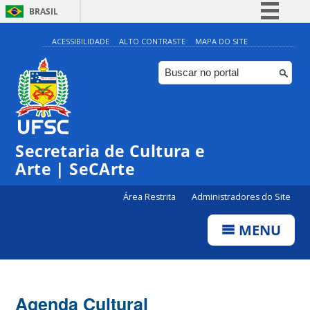
BRASIL
Simplifique!
ACESSIBILIDADE
ALTO CONTRASTE
MAPA DO SITE
Comunica BR
Participe
Acesso à informação
Legislação
Secretaria de Cultura e
Canais
Arte | SeCArte
Área Restrita
Administradores do Site
MENU
Agenda Cultural