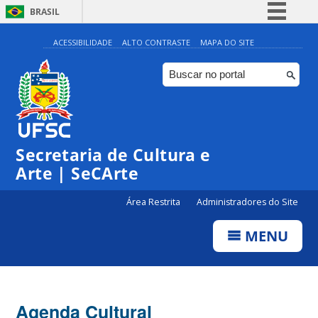
BRASIL
Simplifique!
ACESSIBILIDADE
ALTO CONTRASTE
MAPA DO SITE
Comunica BR
Participe
Acesso à informação
0:00
Legislação
Secretaria de Cultura e
1:00
Canais
Arte | SeCArte
2:00
Área Restrita
Administradores do Site
MENU
3:00
4:00
Agenda Cultural