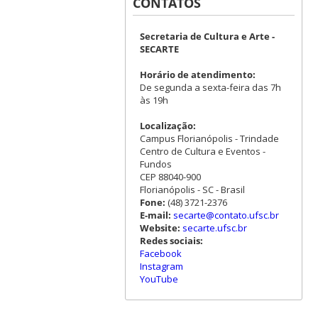
CONTATOS
Secretaria de Cultura e Arte -
SECARTE
Horário de atendimento:
De segunda a sexta-feira das 7h
às 19h
Localização:
Campus Florianópolis - Trindade
Centro de Cultura e Eventos -
Fundos
CEP 88040-900
Florianópolis - SC - Brasil
Fone:
(48) 3721-2376
E-mail:
secarte@contato.ufsc.br
Website:
secarte.ufsc.br
Redes sociais:
Facebook
Instagram
YouTube