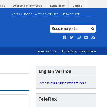
cipe
Acesso à informação
Legislação
Canais
ACESSIBILIDADE
ALTO CONTRASTE
MAPA DO SITE
Área Restrita
Administradores do Site
English version
Access our English website here
TeleFlex