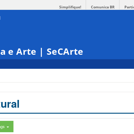
Simplifique!
Comunica BR
Parti
ra e Arte | SeCArte
ural
ags