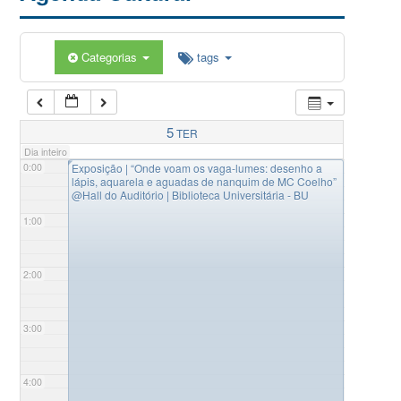
Categorias
tags
5
TER
Dia inteiro
◤
0:00
Exposição | “Onde voam os vaga-lumes: desenho a
lápis, aquarela e aguadas de nanquim de MC Coelho”
@Hall do Auditório | Biblioteca Universitária - BU
1:00
2:00
3:00
4:00