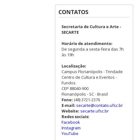
CONTATOS
Secretaria de Cultura e Arte -
SECARTE
Horário de atendimento:
De segunda a sexta-feira das 7h
às 19h
Localização:
Campus Florianópolis - Trindade
Centro de Cultura e Eventos -
Fundos
CEP 88040-900
Florianópolis - SC - Brasil
Fone:
(48) 3721-2376
E-mail:
secarte@contato.ufsc.br
Website:
secarte.ufsc.br
Redes sociais:
Facebook
Instagram
YouTube