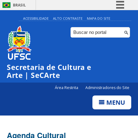
BRASIL
Simplifique!
ACESSIBILIDADE
ALTO CONTRASTE
MAPA DO SITE
Comunica BR
Participe
Acesso à informação
Legislação
Secretaria de Cultura e
Canais
Arte | SeCArte
Área Restrita
Administradores do Site
MENU
Agenda Cultural