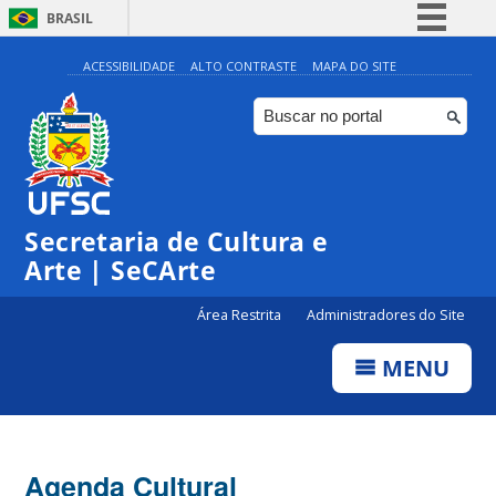
BRASIL
Simplifique!
ACESSIBILIDADE
ALTO CONTRASTE
MAPA DO SITE
Comunica BR
Participe
Acesso à informação
Legislação
Secretaria de Cultura e
Canais
Arte | SeCArte
Área Restrita
Administradores do Site
MENU
Agenda Cultural