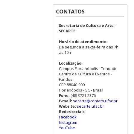
CONTATOS
Secretaria de Cultura e Arte -
SECARTE
Horário de atendimento:
De segunda a sexta-feira das 7h
às 19h
Localização:
Campus Florianópolis - Trindade
Centro de Cultura e Eventos -
Fundos
CEP 88040-900
Florianópolis - SC - Brasil
Fone:
(48) 3721-2376
E-mail:
secarte@contato.ufsc.br
Website:
secarte.ufsc.br
Redes sociais:
Facebook
Instagram
YouTube