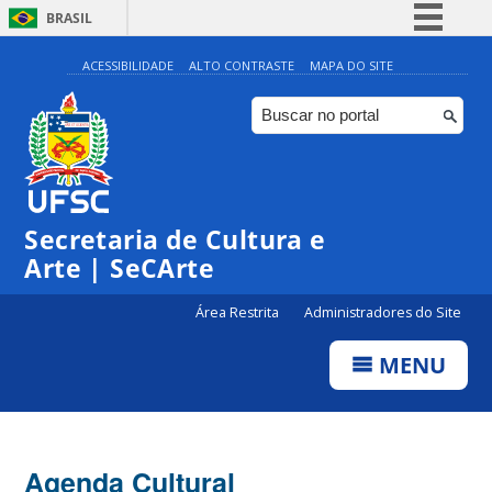
BRASIL
Simplifique!
ACESSIBILIDADE
ALTO CONTRASTE
MAPA DO SITE
Comunica BR
Participe
Acesso à informação
0:00
Legislação
Secretaria de Cultura e
1:00
Canais
Arte | SeCArte
2:00
Área Restrita
Administradores do Site
MENU
3:00
4:00
Agenda Cultural