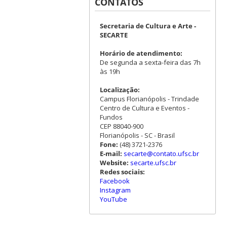
CONTATOS
Secretaria de Cultura e Arte -
SECARTE
Horário de atendimento:
De segunda a sexta-feira das 7h
às 19h
Localização:
Campus Florianópolis - Trindade
Centro de Cultura e Eventos -
Fundos
CEP 88040-900
Florianópolis - SC - Brasil
Fone:
(48) 3721-2376
E-mail:
secarte@contato.ufsc.br
Website:
secarte.ufsc.br
Redes sociais:
Facebook
Instagram
YouTube