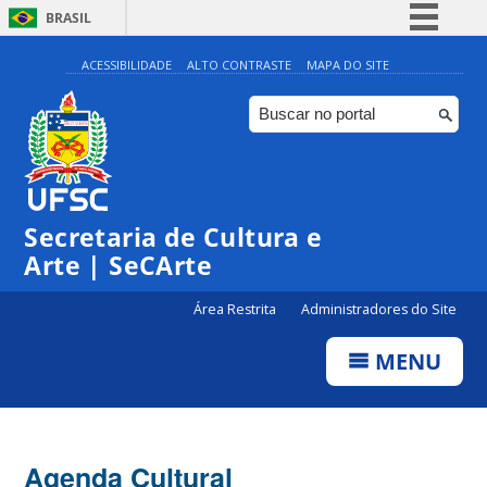
BRASIL
Simplifique!
ACESSIBILIDADE
ALTO CONTRASTE
MAPA DO SITE
Comunica BR
Participe
Acesso à informação
Legislação
Secretaria de Cultura e
Canais
Arte | SeCArte
Área Restrita
Administradores do Site
MENU
Agenda Cultural