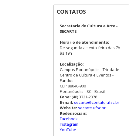
CONTATOS
Secretaria de Cultura e Arte -
SECARTE
Horário de atendimento:
De segunda a sexta-feira das 7h
às 19h
Localização:
Campus Florianópolis - Trindade
Centro de Cultura e Eventos -
Fundos
CEP 88040-900
Florianópolis - SC - Brasil
Fone:
(48) 3721-2376
E-mail:
secarte@contato.ufsc.br
Website:
secarte.ufsc.br
Redes sociais:
Facebook
Instagram
YouTube