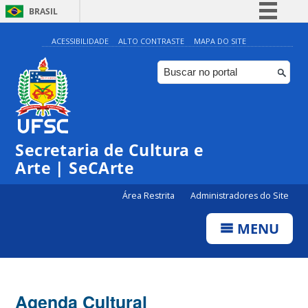
BRASIL
Simplifique!
ACESSIBILIDADE
ALTO CONTRASTE
MAPA DO SITE
Comunica BR
Participe
Acesso à informação
Legislação
Secretaria de Cultura e
Canais
Arte | SeCArte
Área Restrita
Administradores do Site
MENU
Agenda Cultural