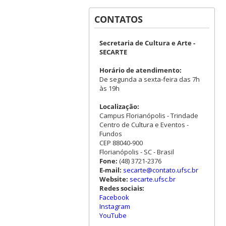
CONTATOS
Secretaria de Cultura e Arte -
SECARTE
Horário de atendimento:
De segunda a sexta-feira das 7h
às 19h
Localização:
Campus Florianópolis - Trindade
Centro de Cultura e Eventos -
Fundos
CEP 88040-900
Florianópolis - SC - Brasil
Fone:
(48) 3721-2376
E-mail:
secarte@contato.ufsc.br
Website:
secarte.ufsc.br
Redes sociais:
Facebook
Instagram
YouTube