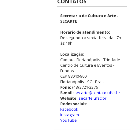
CONTATOS
Secretaria de Cultura e Arte -
SECARTE
Horário de atendimento:
De segunda a sexta-feira das 7h
às 19h
Localização:
Campus Florianópolis - Trindade
Centro de Cultura e Eventos -
Fundos
CEP 88040-900
Florianópolis - SC - Brasil
Fone:
(48) 3721-2376
E-mail:
secarte@contato.ufsc.br
Website:
secarte.ufsc.br
Redes sociais:
Facebook
Instagram
YouTube