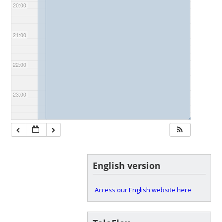
20:00
21:00
22:00
23:00
◢
◢
English version
Access our English website here