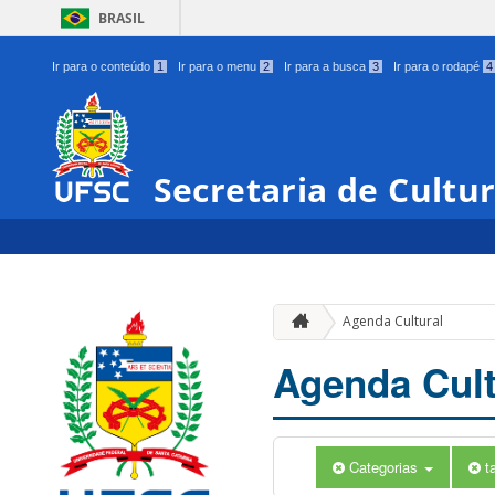
BRASIL
Ir para o conteúdo
1
Ir para o menu
2
Ir para a busca
3
Ir para o rodapé
4
Secretaria de Cultu
Agenda Cultural
Agenda Cult
Categorias
t