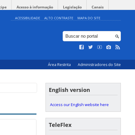
cipe
Acesso à informação
Legislação
Canais
ACESSIBILIDADE
ALTO CONTRASTE
MAPA DO SITE
Área Restrita
Administradores do Site
English version
Access our English website here
TeleFlex