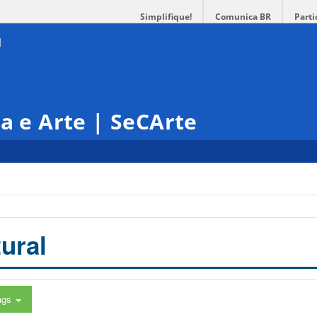
Simplifique!
Comunica BR
Parti
ra e Arte | SeCArte
ural
ags