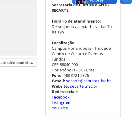
Secretaria de Cultura e Arte -
SECARTE
Horário de atendimento:
De segunda a sexta-feira das 7h
às 19h
Localização:
Campus Florianópolis - Trindade
Centro de Cultura e Eventos -
Fundos
calendário escolhido
CEP 88040-900
Florianópolis - SC - Brasil
Fone:
(48) 3721-2376
E-mail:
secarte@contato.ufsc.br
Website:
secarte.ufsc.br
Redes sociais:
Facebook
Instagram
YouTube