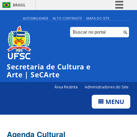
BRASIL
Simplifique!
ACESSIBILIDADE
ALTO CONTRASTE
MAPA DO SITE
Comunica BR
Participe
Acesso à informação
Legislação
Secretaria de Cultura e
Canais
Arte | SeCArte
Área Restrita
Administradores do Site
MENU
Agenda Cultural