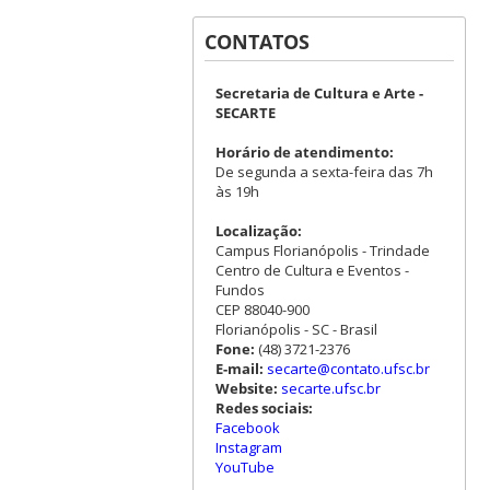
CONTATOS
Secretaria de Cultura e Arte -
SECARTE
Horário de atendimento:
De segunda a sexta-feira das 7h
às 19h
Localização:
Campus Florianópolis - Trindade
Centro de Cultura e Eventos -
Fundos
CEP 88040-900
Florianópolis - SC - Brasil
Fone:
(48) 3721-2376
E-mail:
secarte@contato.ufsc.br
Website:
secarte.ufsc.br
Redes sociais:
Facebook
Instagram
YouTube