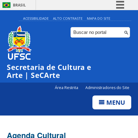
BRASIL
Simplifique!
ACESSIBILIDADE
ALTO CONTRASTE
MAPA DO SITE
Comunica BR
Participe
◤
◤
Acesso à informação
0:00
Exposição | “Onde voam os vaga-lumes: desenho a
Inscrições | Projeto 12:30
lápis, aquarela e aguadas de nanquim de MC Coelho”
Legislação
@Hall do Auditório | Biblioteca Universitária - BU
Secretaria de Cultura e
1:00
Canais
Arte | SeCArte
2:00
Área Restrita
Administradores do Site
MENU
3:00
4:00
Agenda Cultural