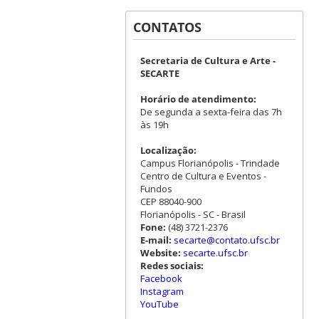
CONTATOS
Secretaria de Cultura e Arte -
SECARTE
Horário de atendimento:
De segunda a sexta-feira das 7h
às 19h
Localização:
Campus Florianópolis - Trindade
Centro de Cultura e Eventos -
Fundos
CEP 88040-900
Florianópolis - SC - Brasil
Fone:
(48) 3721-2376
E-mail:
secarte@contato.ufsc.br
Website:
secarte.ufsc.br
Redes sociais:
Facebook
Instagram
YouTube