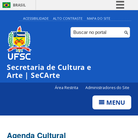
BRASIL
Simplifique!
ACESSIBILIDADE
ALTO CONTRASTE
MAPA DO SITE
Comunica BR
Participe
Acesso à informação
Legislação
Secretaria de Cultura e
Canais
Arte | SeCArte
Área Restrita
Administradores do Site
MENU
Agenda Cultural