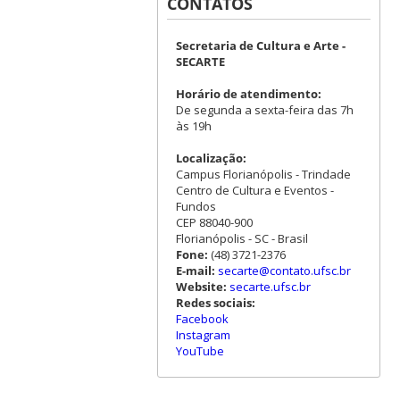
CONTATOS
Secretaria de Cultura e Arte -
SECARTE
Horário de atendimento:
De segunda a sexta-feira das 7h
às 19h
Localização:
Campus Florianópolis - Trindade
Centro de Cultura e Eventos -
Fundos
CEP 88040-900
Florianópolis - SC - Brasil
Fone:
(48) 3721-2376
E-mail:
secarte@contato.ufsc.br
Website:
secarte.ufsc.br
Redes sociais:
Facebook
Instagram
YouTube