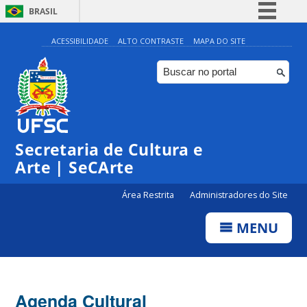
BRASIL
Simplifique!
ACESSIBILIDADE
ALTO CONTRASTE
MAPA DO SITE
Comunica BR
Participe
Acesso à informação
0:00
Legislação
Secretaria de Cultura e
1:00
Canais
Arte | SeCArte
2:00
Área Restrita
Administradores do Site
MENU
3:00
4:00
Agenda Cultural