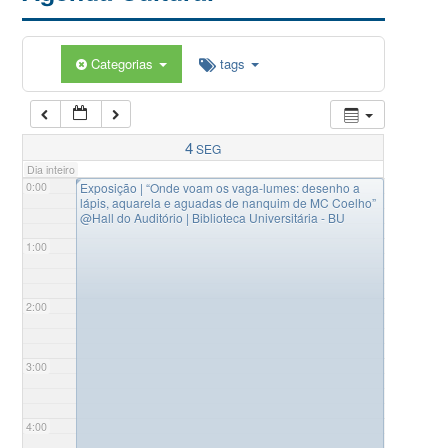
Categorias
tags
4
SEG
Dia inteiro
◤
0:00
Exposição | “Onde voam os vaga-lumes: desenho a
lápis, aquarela e aguadas de nanquim de MC Coelho”
@Hall do Auditório | Biblioteca Universitária - BU
1:00
2:00
3:00
4:00