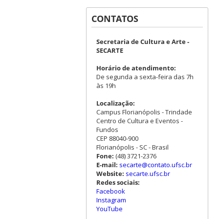
CONTATOS
Secretaria de Cultura e Arte -
SECARTE
Horário de atendimento:
De segunda a sexta-feira das 7h
às 19h
Localização:
Campus Florianópolis - Trindade
Centro de Cultura e Eventos -
Fundos
CEP 88040-900
Florianópolis - SC - Brasil
Fone:
(48) 3721-2376
E-mail:
secarte@contato.ufsc.br
Website:
secarte.ufsc.br
Redes sociais:
Facebook
Instagram
YouTube