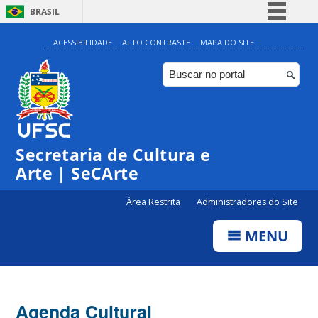
BRASIL
Simplifique!
ACESSIBILIDADE
ALTO CONTRASTE
MAPA DO SITE
Comunica BR
Participe
Acesso à informação
Legislação
Secretaria de Cultura e
Canais
Arte | SeCArte
Área Restrita
Administradores do Site
MENU
Agenda Cultural