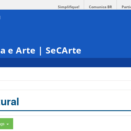
Simplifique!
Comunica BR
Parti
ra e Arte | SeCArte
ural
ags