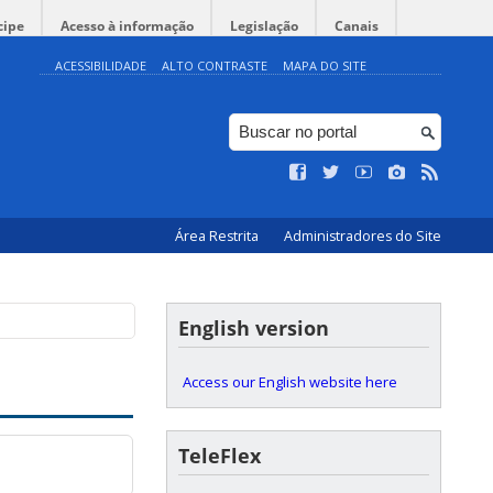
cipe
Acesso à informação
Legislação
Canais
ACESSIBILIDADE
ALTO CONTRASTE
MAPA DO SITE
Área Restrita
Administradores do Site
English version
Access our English website here
TeleFlex