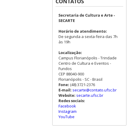
CONTATOS
Secretaria de Cultura e Arte -
SECARTE
Horário de atendimento:
De segunda a sexta-feira das 7h
às 19h
Localização:
Campus Florianópolis - Trindade
Centro de Cultura e Eventos -
Fundos
CEP 88040-900
Florianópolis - SC - Brasil
Fone:
(48) 3721-2376
E-mail:
secarte@contato.ufsc.br
Website:
secarte.ufsc.br
Redes sociais:
Facebook
Instagram
YouTube