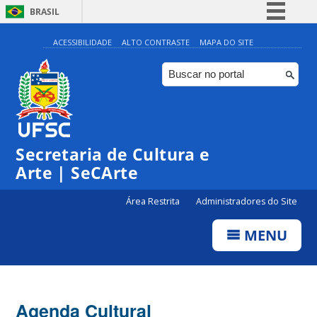
BRASIL
Simplifique!
ACESSIBILIDADE
ALTO CONTRASTE
MAPA DO SITE
Comunica BR
Participe
Acesso à informação
0:00
Legislação
Secretaria de Cultura e
1:00
Canais
Arte | SeCArte
2:00
Área Restrita
Administradores do Site
MENU
3:00
4:00
Agenda Cultural